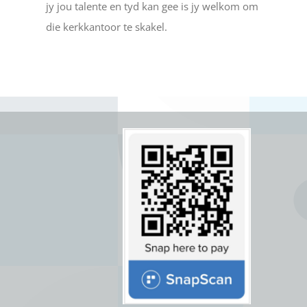
jy jou talente en tyd kan gee is jy welkom om
die kerkkantoor te skakel.