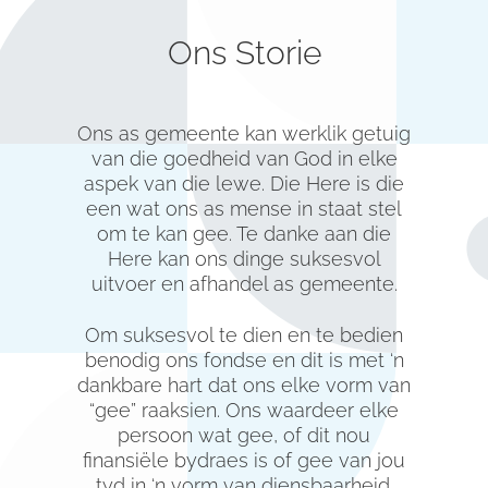
GEE
Ons Storie
KALENDER
Ons as gemeente kan werklik getuig
KONTAK ONS
van die goedheid van God in elke
aspek van die lewe. Die Here is die
een wat ons as mense in staat stel
om te kan gee. Te danke aan die
Here kan ons dinge suksesvol
uitvoer en afhandel as gemeente.
Om suksesvol te dien en te bedien
benodig ons fondse en dit is met ‘n
dankbare hart dat ons elke vorm van
“gee” raaksien. Ons waardeer elke
persoon wat gee, of dit nou
finansiële bydraes is of gee van jou
tyd in ‘n vorm van diensbaarheid.